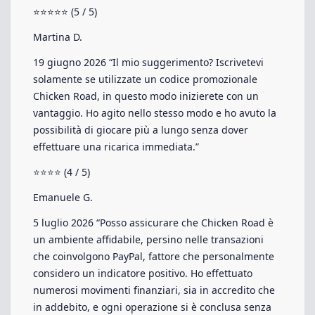
⭐⭐⭐⭐⭐ (5 / 5)
Martina D.
19 giugno 2026 “Il mio suggerimento? Iscrivetevi
solamente se utilizzate un codice promozionale
Chicken Road, in questo modo inizierete con un
vantaggio. Ho agito nello stesso modo e ho avuto la
possibilità di giocare più a lungo senza dover
effettuare una ricarica immediata.”
⭐⭐⭐⭐ (4 / 5)
Emanuele G.
5 luglio 2026 “Posso assicurare che Chicken Road è
un ambiente affidabile, persino nelle transazioni
che coinvolgono PayPal, fattore che personalmente
considero un indicatore positivo. Ho effettuato
numerosi movimenti finanziari, sia in accredito che
in addebito, e ogni operazione si è conclusa senza