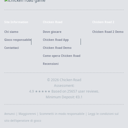
Site Information
Chicken Road
Chicken Road 2
Chi siamo
Dove giocare
Chicken Road 2 Demo
Gioco responsabile
Chicken Road App
Contattaci
Chicken Road Demo
Come opera Chicken Road
Recensioni
© 2026 Chicken Road
Assessment:
4.9 ★★★★★ Based on 25657 user reviews.
Minimum Deposit: €0.1
Annunci | Maggiorenni | Scommetti in modo responsabile | Leggi le condizioni sul
sito dell'operatore di gioco