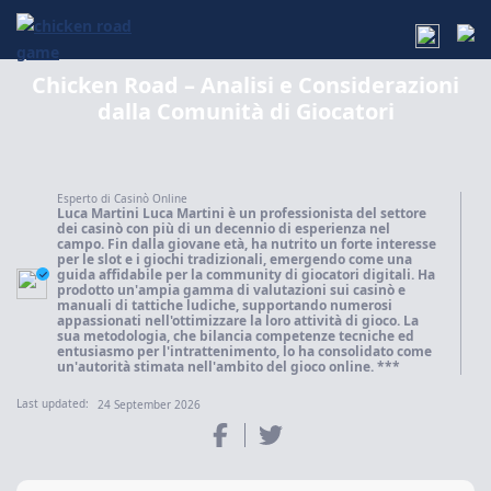
Chicken Road – Analisi e Considerazioni
dalla Comunità di Giocatori
Esperto di Casinò Online
Luca Martini Luca Martini è un professionista del settore
dei casinò con più di un decennio di esperienza nel
campo. Fin dalla giovane età, ha nutrito un forte interesse
per le slot e i giochi tradizionali, emergendo come una
guida affidabile per la community di giocatori digitali. Ha
prodotto un'ampia gamma di valutazioni sui casinò e
manuali di tattiche ludiche, supportando numerosi
appassionati nell'ottimizzare la loro attività di gioco. La
sua metodologia, che bilancia competenze tecniche ed
entusiasmo per l'intrattenimento, lo ha consolidato come
un'autorità stimata nell'ambito del gioco online. ***
Last updated:
24 September 2026