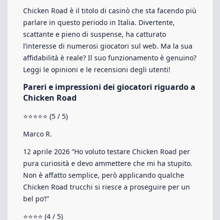
Chicken Road è il titolo di casinò che sta facendo più
parlare in questo periodo in Italia. Divertente,
scattante e pieno di suspense, ha catturato
l’interesse di numerosi giocatori sul web. Ma la sua
affidabilità è reale? Il suo funzionamento è genuino?
Leggi le opinioni e le recensioni degli utenti!
Pareri e impressioni dei giocatori riguardo a
Chicken Road
⭐⭐⭐⭐⭐ (5 / 5)
Marco R.
12 aprile 2026 “Ho voluto testare Chicken Road per
pura curiosità e devo ammettere che mi ha stupito.
Non è affatto semplice, però applicando qualche
Chicken Road trucchi si riesce a proseguire per un
bel po’!”
⭐⭐⭐⭐ (4 / 5)